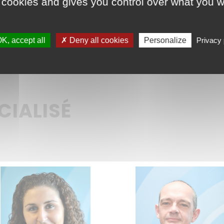
 cookies and gives you control over what you w
K, accept all
✗ Deny all cookies
Personalize
Privacy 
CIALISÉ