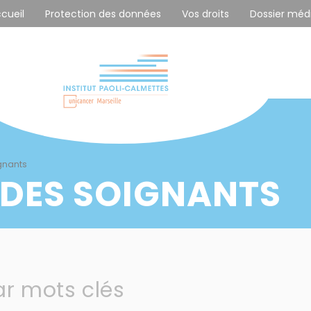
ccueil
Protection des données
Vos droits
Dossier méd
gnants
 DES SOIGNANTS