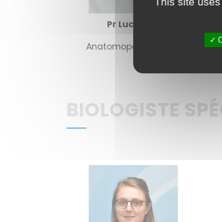
This site uses
Pr Luc XERRI
✓ O
Anatomopathologiste
BIOLOGISTE SPÉ