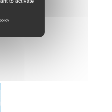
ant to activate
policy