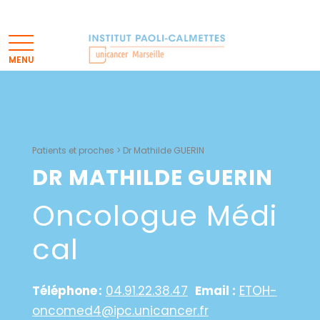
Patients et proches
>
Dr Mathilde GUERIN
DR MATHILDE GUERIN
Oncologue Médi
Cal
Téléphone :
04.91.22.38.47
Email :
ETOH-
oncomed4@ipc.unicancer.fr