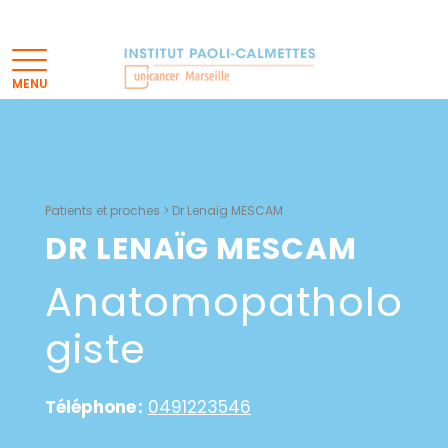
Patients et proches
>
Dr Lenaïg MESCAM
DR LENAÏG MESCAM
Anatomopatholo
Giste
Téléphone :
0491223546