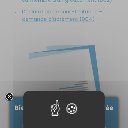
ou membre d’un groupement (DC2)
Déclaration de sous-traitance –
demande d’agrément (DC4)