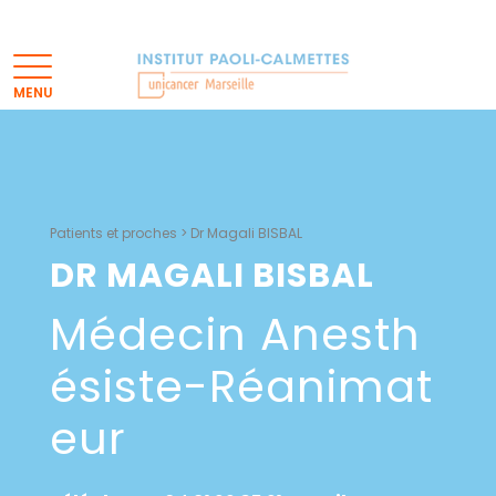
Patients et proches
>
Dr Magali BISBAL
DR MAGALI BISBAL
Médecin Anesth
Ésiste-Réanimat
Eur