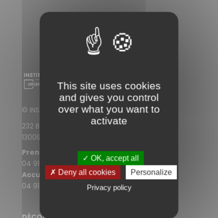
This site uses cookies
and gives you control
over what you want to
© INSTITUT PAOLI-CALMETTES
activate
232 Boulevard de Sainte-Marguerite
13009 Marseille
Prendre rendez-vous
✓ OK, accept all
04 91 22 30 30
✗ Deny all cookies
Personalize
Accueil de l'IPC
04 91 22 33 33
Privacy policy
DÉCOUVREZ LE SITE WEB DE L'IPC