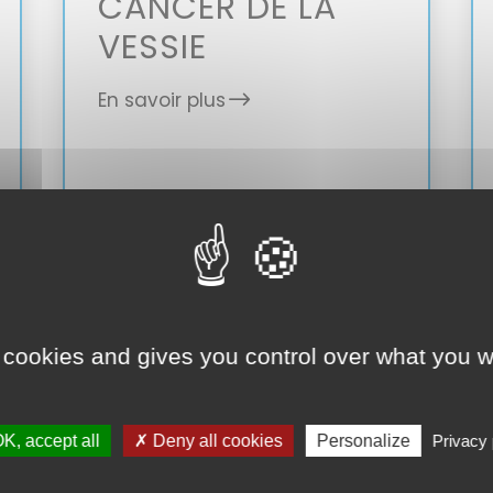
CANCER DE LA
VESSIE
En savoir plus
CANCER DU
 cookies and gives you control over what you w
PÉNIS
En savoir plus
K, accept all
✗ Deny all cookies
Personalize
Privacy 