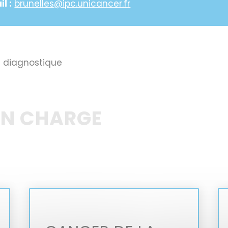
l :
brunelles@ipc.unicancer.fr
e diagnostique
EN CHARGE