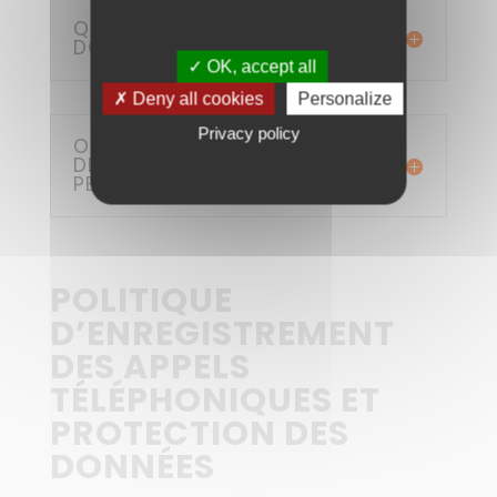
QUI A ACCÈS À VOS
DONNÉES ?
✓ OK, accept all
✗ Deny all cookies
Personalize
Privacy policy
OPPOSITION À L'UTILISATION
DE VOS DONNÉES
PERSONNELLES À L'IPC
POLITIQUE
D’ENREGISTREMENT
DES APPELS
TÉLÉPHONIQUES ET
PROTECTION DES
DONNÉES