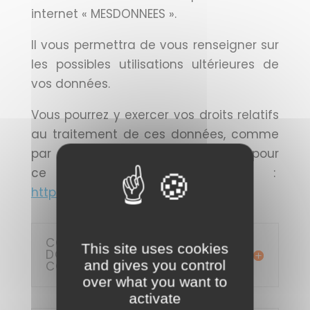
internet « MESDONNEES ».
Il vous permettra de vous renseigner sur
les possibles utilisations ultérieures de
vos données.
Vous pourrez y exercer vos droits relatifs
au traitement de ces données, comme
par exemple refuser leur utilisation pour
ce type de recherche :
https://mesdonnees.unicancer.fr/
COMBIEN DE TEMPS VOS
This site uses cookies
DONNÉES SONT-ELLES
and gives you control
CONSERVÉES ?
over what you want to
activate