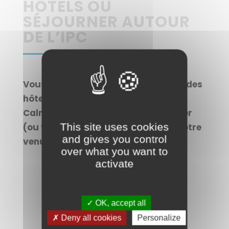
HÔTELS OÙ
SÉJOURNER AUTOUR
DE L’IPC
Vous trouverez ci-dessous la carte des
hôtels proches de l’Institut Paoli-
Calmettes où vous pourrez séjourner
This site uses cookies
(ou vos accompagnants) lors de votre
and gives you control
venue .
over what you want to
activate
✓ OK, accept all
✗ Deny all cookies
Personalize