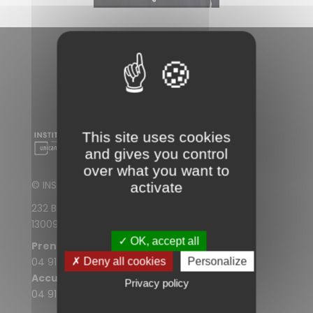
This site uses cookies
and gives you control
over what you want to
© INSTITUT PAOLI-CALMETTES
activate
232 Boulevard de Sainte-Marguerite
13009 Marseille
✓ OK, accept all
Prendre rendez-vous
04 91 22 30 30
✗ Deny all cookies
Personalize
Accueil de l'IPC
Privacy policy
04 91 22 33 33