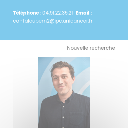
Téléphone :
04.91.22.35.21
Email :
cantaloubem2@ipc.unicancer.fr
Nouvelle recherche