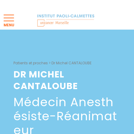
Patients et proches
>
Dr Michel CANTALOUBE
DR MICHEL
CANTALOUBE
Médecin Anesth
Ésiste-Réanimat
Eur