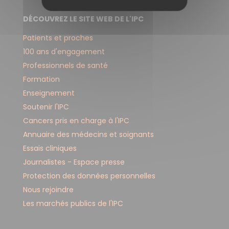
DÉCOUVREZ LE SITE WEB DE L'IPC
Patients et proches
100 ans d'engagement
Professionnels de santé
Formation
Enseignement
Soutenir l'IPC
Cancers pris en charge à l'IPC
Annuaire des médecins et soignants
Essais cliniques
Journalistes - Espace presse
Protection des données personnelles
Nous rejoindre
Les marchés publics de l'IPC