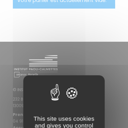
Votre panier est actuellement vide.
© INSTITUT PAOLI-CALMETTES
232 Boulevard de Sainte-Marguerite
13009 Marseille
Prendre rendez-vous
This site uses cookies
04 91 22 30 30
and gives you control
Accueil de l'IPC