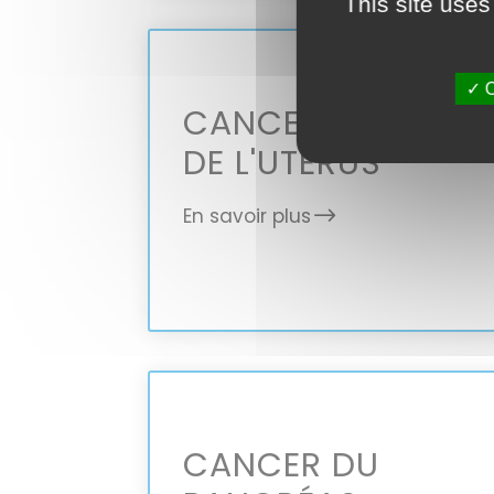
This site uses
✓ O
CANCER DU COL
DE L'UTÉRUS
En savoir plus
CANCER DU