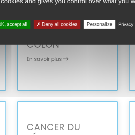
 cookies and gives you control over what you w
K, accept all
✗ Deny all cookies
Personalize
Privacy 
CANCER DU
CÔLON
En savoir plus
CANCER DU