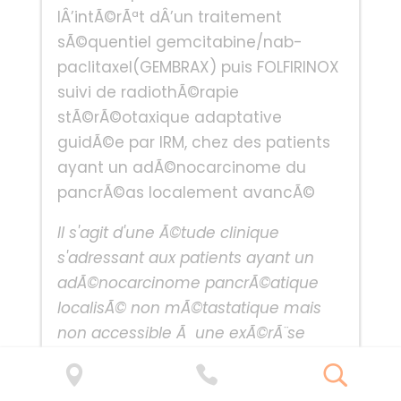
lÂ’intÃ©rÃªt dÂ’un traitement
sÃ©quentiel gemcitabine/nab-
paclitaxel(GEMBRAX) puis FOLFIRINOX
suivi de radiothÃ©rapie
stÃ©rÃ©otaxique adaptative
guidÃ©e par IRM, chez des patients
ayant un adÃ©nocarcinome du
pancrÃ©as localement avancÃ©
Il s'agit d'une Ã©tude clinique
s'adressant aux patients ayant un
adÃ©nocarcinome pancrÃ©atique
localisÃ© non mÃ©tastatique mais
non accessible Ã une exÃ©rÃ¨se
chirurgicale. L'objectif de l'Ã©tude est
d'Ã©valuer la faisabilitÃ© et