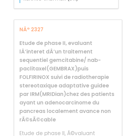
NÂ° 2327
Etude de phase II, evaluant
lÂ’interet dÂ’un traitement
sequentiel gemcitabine/ nab-
paclitaxel(GEMBRAX)puis
FOLFIRINOX suivi de radiotherapie
stereotaxique adaptative guidee
par IRM(MRIDian)chez des patients
ayant un adenocarcinome du
pancreas localement avance non
rÃ©sÃ©cable
Etude de phase II, Ã©valuant