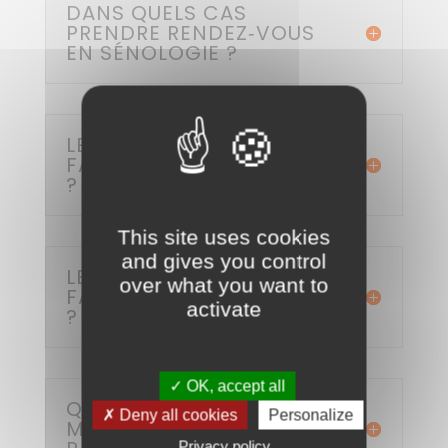
DANS QUELS CAS
PRENDRE RENDEZ‑VOUS
EN SÉNOLOGIE ?
LE CANCER DU SEIN
FAIT‑IL FORCÉMENT MAL
?
This site uses cookies
and gives you control
LE CANCER DU SEIN
over what you want to
FAIT‑IL FORCÉMENT MAL
activate
?
✓ OK, accept all
QUELS SIGNES DOIVENT
✗ Deny all cookies
Personalize
M’AMENER À CONSULTER
Privacy policy