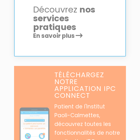
Découvrez
nos
services
pratiques
En savoir plus
TÉLÉCHARGEZ
NOTRE
APPLICATION IPC
CONNECT
Patient de l'Institut
Paoli-Calmettes,
découvrez toutes les
fonctionnalités de notre