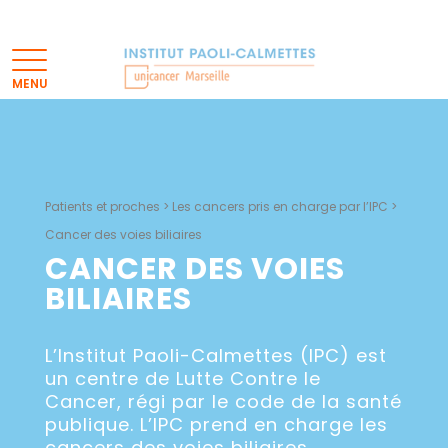
Patients et proches
>
Les cancers pris en charge par l’IPC
>
Cancer des voies biliaires
CANCER DES VOIES
BILIAIRES
L’Institut Paoli-Calmettes (IPC) est
un centre de Lutte Contre le
Cancer, régi par le code de la santé
publique. L’IPC prend en charge les
cancers des voies biliaires.