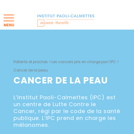
Patients et proches
>
Les cancers pris en charge par l’IPC
>
Cancer de la peau
CANCER DE LA PEAU
L’Institut Paoli-Calmettes (IPC) est
un centre de Lutte Contre le
Cancer, régi par le code de la santé
publique. L’IPC prend en charge les
mélanomes.