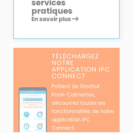
services
pratiques
En savoir plus
TÉLÉCHARGEZ
NOTRE
APPLICATION IPC
CONNECT
Patient de l'Institut
Paoli-Calmettes,
découvrez toutes les
fonctionnalités de notre
application IPC
Connect.