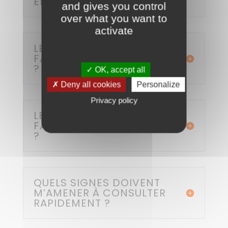
EN SÉNOLOGIE ?
and gives you control
over what you want to
activate
LE CANCER DU SEIN
FAIT‑IL FORCÉMENT MAL
?
✓ OK, accept all
✗ Deny all cookies
Personalize
Privacy policy
LE CANCER DU SEIN
FAIT‑IL FORCÉMENT MAL
?
QUELS SIGNES DOIVENT
M’AMENER À CONSULTER
RAPIDEMENT ?