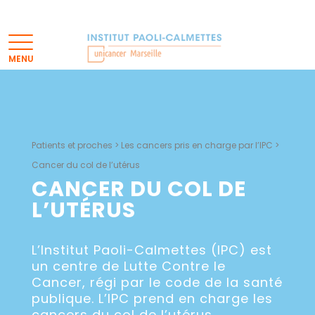
Patients et proches
>
Les cancers pris en charge par l’IPC
>
Cancer du col de l’utérus
CANCER DU COL DE
L’UTÉRUS
L’Institut Paoli-Calmettes (IPC) est
un centre de Lutte Contre le
Cancer, régi par le code de la santé
publique. L’IPC prend en charge les
cancers du col de l’utérus.