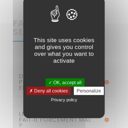
FAQ - CANCER DU
SEIN
This site uses cookies
and gives you control
over what you want to
activate
DANS QUELS CAS
PRENDRE RENDEZ‑VOUS
✓ OK, accept all
EN SÉNOLOGIE ?
✗ Deny all cookies
Personalize
Privacy policy
LE CANCER DU SEIN
FAIT‑IL FORCÉMENT MAL
?