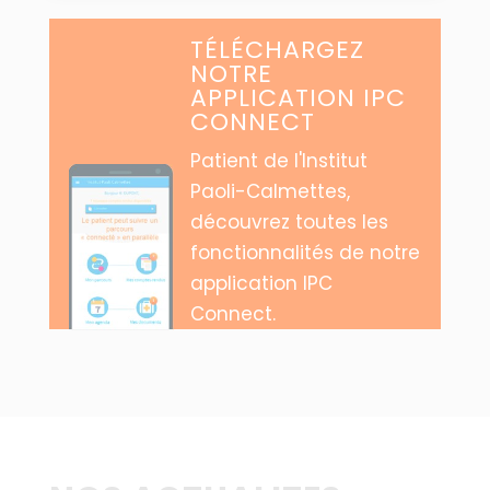
TÉLÉCHARGEZ
NOTRE
APPLICATION IPC
CONNECT
Patient de l'Institut
Paoli-Calmettes,
découvrez toutes les
fonctionnalités de notre
application IPC
Connect.