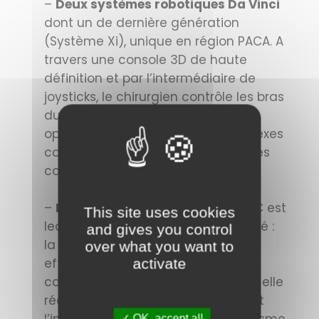
–
Deux systèmes robotiques Da Vinci
dont un de dernière génération
(Système Xi), unique en région PACA. A
travers une console 3D de haute
définition et par l’intermédiaire de
joysticks, le chirurgien contrôle les bras
du robot, permettant un contrôle
optimal des gestes les plus complexes
comme les sutures intra-corporelles
coelioscopiques.
–
Low impact laparoscopy
, où l’IPC est
This site uses cookies
leader à travers un essai randomisé :
and gives you control
la chirurgie coelioscopique est
over what you want to
activate
effectuée sous basse pression,
combinée à la micro cœlioscopie ; elle
réduit la douleur post-opératoire et
✓ OK, accept all