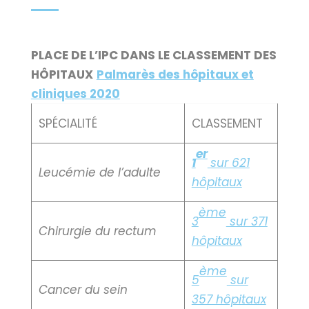
PLACE DE L’IPC DANS LE CLASSEMENT DES
HÔPITAUX
Palmarès des hôpitaux et
cliniques 2020
SPÉCIALITÉ
CLASSEMENT
er
1
sur 621
Leucémie de l’adulte
hôpitaux
ème
3
sur 371
Chirurgie du rectum
hôpitaux
ème
5
sur
Cancer du sein
357 hôpitaux