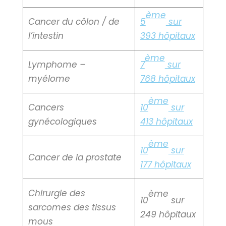
ème
Cancer du côlon / de
5
sur
l’intestin
393 hôpitaux
ème
Lymphome –
7
sur
myélome
768 hôpitaux
ème
Cancers
10
sur
gynécologiques
413 hôpitaux
ème
10
sur
Cancer de la prostate
177 hôpitaux
Chirurgie des
ème
10
sur
sarcomes des tissus
249 hôpitaux
mous