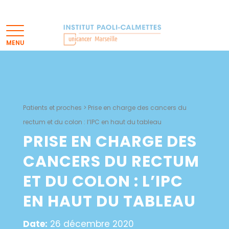
Patients et proches
>
Prise en charge des cancers du
rectum et du colon : l’IPC en haut du tableau
PRISE EN CHARGE DES
CANCERS DU RECTUM
ET DU COLON : L’IPC
EN HAUT DU TABLEAU
Date:
26 décembre 2020