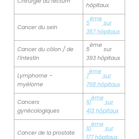
Chirurgie du rectum
hôpitaux
ème
5
sur
Cancer du sein
357 hôpitaux
ème
Cancer du côlon / de
5
sur
l’intestin
393 hôpitaux
ème
Lymphome –
7
sur
myélome
768 hôpitaux
ème
Cancers
10
sur
gynécologiques
413 hôpitaux
ème
10
sur
Cancer de la prostate
177 hôpitaux