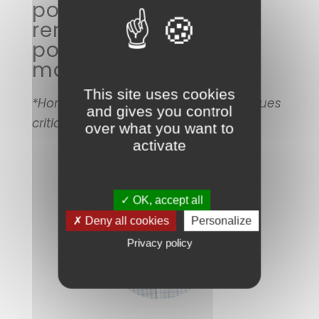
possible la prise de
rendez-vous en ligne
pour la
mammographie.
This site uses cookies
*Hors masse palpable et signes cliniques
and gives you control
critiques.
over what you want to
activate
✓ OK, accept all
✗ Deny all cookies
Personalize
Privacy policy