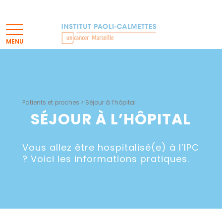
Patients et proches
>
Séjour à l’hôpital
SÉJOUR À
L’HÔPITAL
Vous allez être hospitalisé(e) à l’IPC
? Voici les informations pratiques.