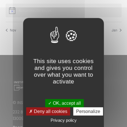
A
E
V
Aucun résultat trouvé.
F
I
O
G
R
Nov
Ce mois-ci
Jan
A
M
T
A
I
T
O
This site uses cookies
I
N
and gives you control
O
over what you want to
D
N
activate
E
S
V
U
© INSTITUT PAOLI-CALMETTES
✓ OK, accept all
E
✗ Deny all cookies
Personalize
232 Boulevard de Sainte-Marguerite
S
13009 Marseille
Privacy policy