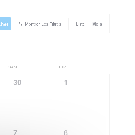
NAVIGATI
cher
Montrer Les Filtres
Liste
DE
Mois
VUES
ÉVÈNEMEN
SAM
DIM
0
0
30
1
t,
évènement,
évènement,
0
0
7
8