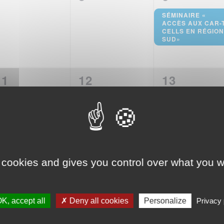
évènement,
évènement,
évènemen
SÉMINAIRE «
ACCÈS AUX CAR-
CELLS EN RÉGIO
SUD»
0
0
0
11
12
13
évènement,
évènement,
évènemen
0
0
0
18
19
20
 cookies and gives you control over what you w
évènement,
évènement,
évènemen
K, accept all
✗ Deny all cookies
Personalize
Privacy 