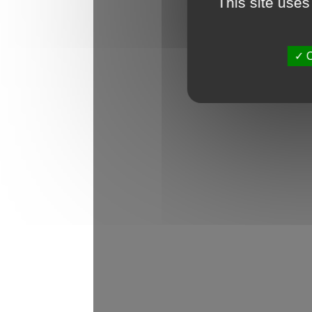
This site uses
✓ O