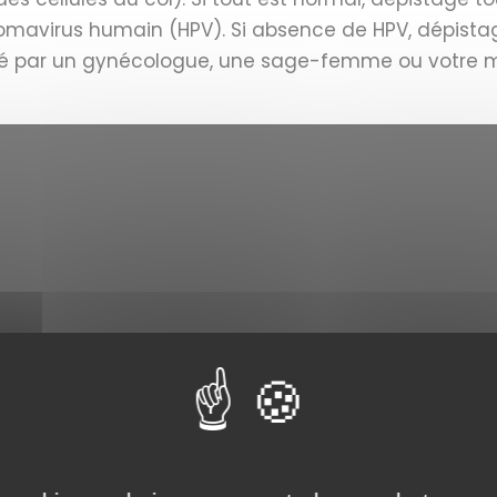
omavirus humain (HPV). Si absence de HPV, dépistag
sé par un gynécologue, une sage-femme ou votre m