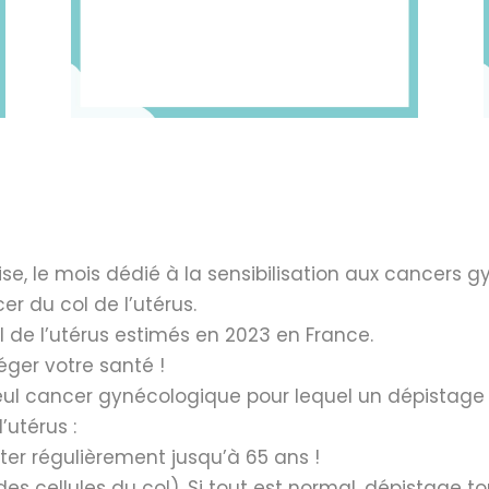
e, le mois dédié à la sensibilisation aux cancers g
er du col de l’utérus.
 de l’utérus estimés en 2023 en France.
éger votre santé !
seul cancer gynécologique pour lequel un dépistage 
’utérus :
ster régulièrement jusqu’à 65 ans !
es cellules du col). Si tout est normal, dépistage to