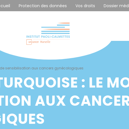
ccueil
Protection des données
Vos droits
Dossier méd
 de sensibilisation aux cancers gynécologiques
URQUOISE : LE MO
ATION AUX CANCE
IQUES