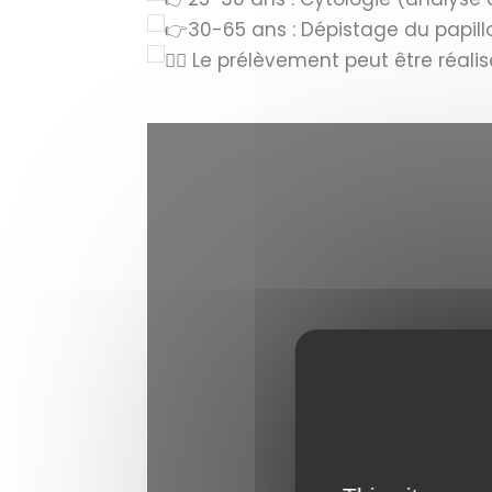
30-65 ans : Dépistage du papill
Le prélèvement peut être réali