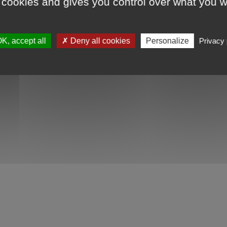
 cookies and gives you control over what you w
K, accept all
✗ Deny all cookies
Personalize
Privacy 