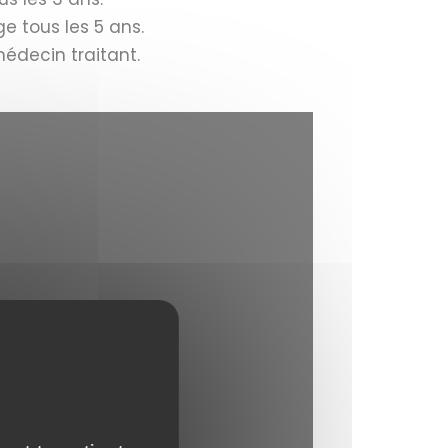
e tous les 5 ans.
édecin traitant.