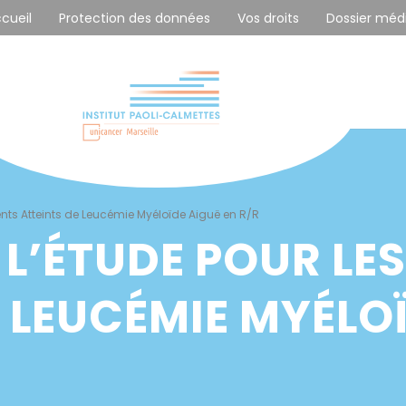
ccueil
Protection des données
Vos droits
Dossier méd
ients Atteints de Leucémie Myéloïde Aiguë en R/R
L’ÉTUDE POUR LES
 LEUCÉMIE MYÉLOÏ