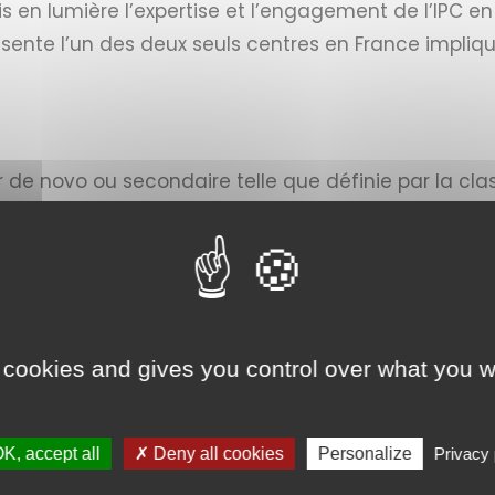
is en lumière l’expertise et l’engagement de l’IPC e
présente l’un des deux seuls centres en France impli
r de novo ou secondaire telle que définie par la class
 cookies and gives you control over what you w
K, accept all
✗ Deny all cookies
Personalize
Privacy 