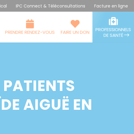
ical
IPC Connect & Téléconsultations
Facture en ligne
PROFESSIONNELS
PRENDRE RENDEZ-VOUS
FAIRE UN DON
DE SANTÉ
 PATIENTS
DE AIGUË EN