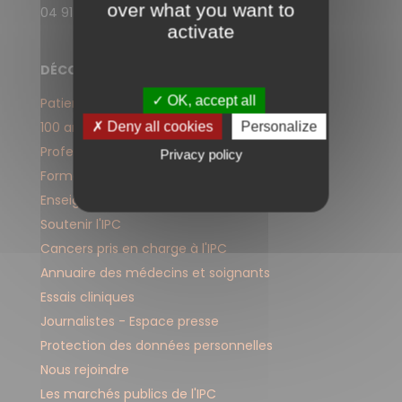
over what you want to
04 91 22 33 33
activate
DÉCOUVREZ LE SITE WEB DE L'IPC
✓ OK, accept all
Patients et proches
100 ans d'engagement
✗ Deny all cookies
Personalize
Professionnels de santé
Privacy policy
Formation
Enseignement
Soutenir l'IPC
Cancers pris en charge à l'IPC
Annuaire des médecins et soignants
Essais cliniques
Journalistes - Espace presse
Protection des données personnelles
Nous rejoindre
Les marchés publics de l'IPC