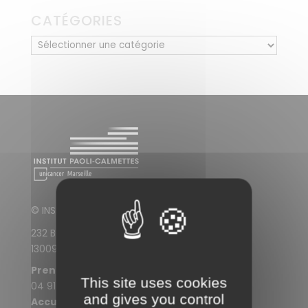
CATÉGORIES
Catégories
© INSTITUT PAOLI-CALMETTES
232 Boulevard de Sainte-Marguerite
13009 Marseille
Prendre rendez-vous
This site uses cookies
04 91 22 30 30
and gives you control
Accueil de l'IPC