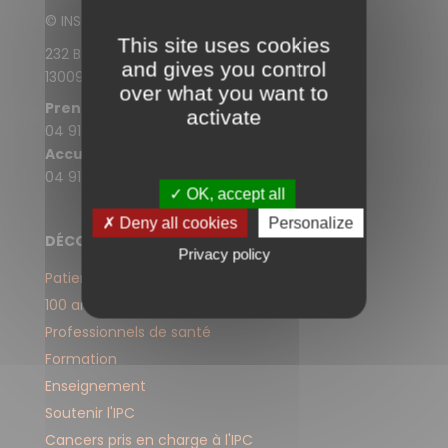
© INSTITUT PAOLI-CALMETTES
This site uses cookies
232 Boulevard de Sainte-Marguerite
and gives you control
13009 Marseille
over what you want to
Prendre rendez-vous
activate
04 91 22 30 30
Accueil de l'IPC
04 91 22 33 33
✓ OK, accept all
✗ Deny all cookies
Personalize
DÉCOUVREZ LE SITE WEB DE L'IPC
Privacy policy
Patients et proches
100 ans d'engagement
Professionnels de santé
Formation
Enseignement
Soutenir l'IPC
Cancers pris en charge à l'IPC