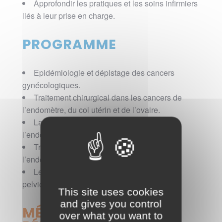
Approfondir les pratiques et les soins infirmiers
liés à leur prise en charge.
PROGRAMME
Epidémiologie et dépistage des cancers
gynécologiques.
Traitement chirurgical dans les cancers de
l’endomètre, du col utérin et de l’ovaire.
La radiothérapie dans les cancers de
l’endomètre, du col utérin et de l’ovaire,
Traitement médical dans les cancers de
l’endomètre, du col utérin et de l’ovaire,
Les soins infirmiers et la chirurgie abdo-
pelvienne.
This site uses cookies
and gives you control
MÉTHODES
over what you want to