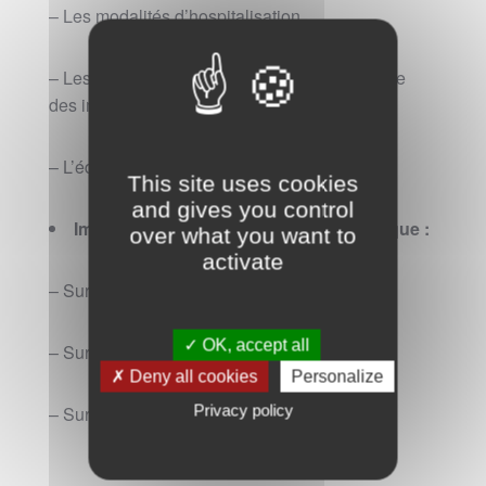
– Les modalités d’hospitalisation
– Les axes de soins infirmiers (prise en charge
des immunodéprimés)
– L’éducation de sortie
This site uses cookies
and gives you control
Impact psychologique de la thérapeutique :
over what you want to
activate
– Sur le receveur,
✓ OK, accept all
– Sur le donneur,
✗ Deny all cookies
Personalize
– Sur la dynamique familiale.
Privacy policy