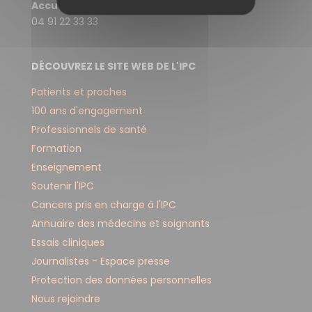
S
Accueil de l'IPC
F
04 91 22 33 33
O
R
DÉCOUVREZ LE SITE WEB DE L'IPC
M
Patients et proches
A
100 ans d'engagement
T
Professionnels de santé
I
Formation
O
Enseignement
N
Soutenir l'IPC
Cancers pris en charge à l'IPC
S
Annuaire des médecins et soignants
Essais cliniques
Journalistes - Espace presse
Protection des données personnelles
Nous rejoindre