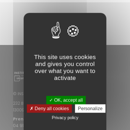
N
A
V
I
G
A
T
This site uses cookies
I
and gives you control
O
over what you want to
N
activate
D
© INSTITUT PAOLI-CALMETTES
E
✓ OK, accept all
V
232 Boulevard de Sainte-Marguerite
✗ Deny all cookies
Personalize
13009 Marseille
U
Privacy policy
Prendre rendez-vous
E
04 91 22 30 30