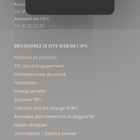
R
Prendre rendez-vous
04 91 22 30 30
M
Accueil de l'IPC
A
04 91 22 33 33
T
I
DÉCOUVREZ LE SITE WEB DE L'IPC
O
Patients et proches
N
100 ans d'engagement
S
Professionnels de santé
Formation
Enseignement
Soutenir l'IPC
Cancers pris en charge à l'IPC
Annuaire des médecins et soignants
Essais cliniques
Journalistes - Espace presse