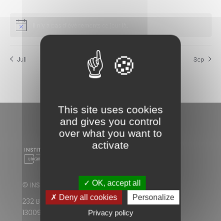
F
I
O
G
Il n’y a pas d’évènements ce jour là.
R
A
M
T
A
Juil
Ce mois-ci
Sep
I
T
O
I
N
O
D
This site uses cookies
N
and gives you control
E
S
over what you want to
V
activate
U
E
S
✓ OK, accept all
© INSTITUT PAOLI-CALMETTES
F
✗ Deny all cookies
Personalize
232 Boulevard de Sainte-Marguerite
O
13009 Marseille
Privacy policy