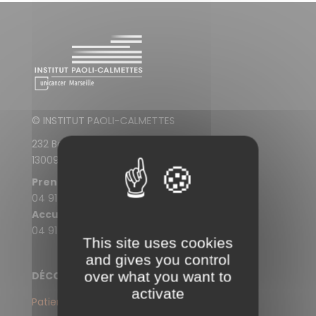
© INSTITUT PAOLI-CALMETTES
232 Boulevard de Sainte-Marguerite
13009 Marseille
Prendre rendez-vous
04 91 22 30 30
Accueil de l'IPC
04 91 22 33 33
This site uses cookies
and gives you control
over what you want to
DÉCOUVREZ LE SITE WEB DE L'IPC
activate
Patients et proches