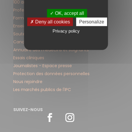
100 ans d'engagement
Professionnels de santé
✓ OK, accept all
Formation
✗ Deny all cookies
Personalize
Enseignement
Privacy policy
Soutenir l'IPC
Cancers pris en charge à l'IPC
Annuaire des médecins et soignants
Essais cliniques
Journalistes - Espace presse
Protection des données personnelles
Nous rejoindre
Les marchés publics de l'IPC
SUIVEZ-NOUS