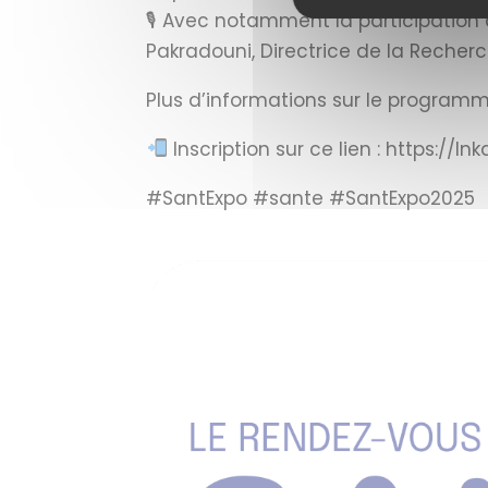
🎙 Avec notamment la participation 
Pakradouni, Directrice de la Recherch
Plus d’informations sur le program
Inscription sur ce lien : https://ln
#SantExpo #sante #SantExpo2025