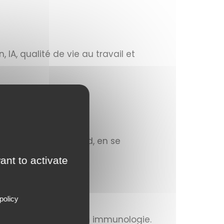
IA, qualité de vie au travail et
ent :
le de la région Sud, en se
ant to activate
e de l’IPC.
policy
yseur d’innovations en immunologie.