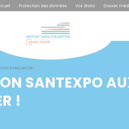
ccueil
Protection des données
Vos droits
Dossier méd
COTES D’UNICANCER !
ALON SANTEXPO A
R !