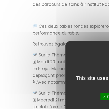
des parcours de soins à l’Institut Pa
Ces deux tables rondes exploreront
performance durable.
Retrouvez également de nombreux 
Sur la Thématique Prévention
🗓 Mardi 20 mai | 14h30-15h00
Le Projet Mammobile > comment réa
déplaçant prioritairement dans les
This site uses
🎙 Avec notamment la participation 
Sur la Thématique IA & Recherch
✓ O
🗓 Mecredi 21 mai | 11h30-12h00
La plateforme C2IT du Marseille Imm