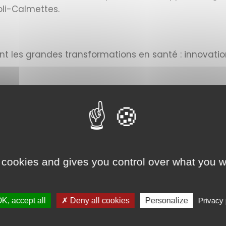
oli-Calmettes.
 les grandes transformations en santé : innovation, 
événements sur le stand d’Unicancer avec notamm
liser des mammographies de dépistage sur l’ensemb
 déserts médicaux.
 cookies and gives you control over what you w
de Mme Caroline CHASSIN, Directrice générale adjoint
e
K, accept all
✗ Deny all cookies
Personalize
Privacy 
unology Biocluster, le cluster d’excellence & catal