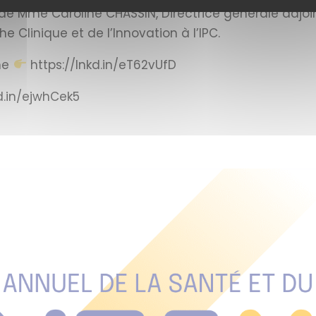
de Mme Caroline CHASSIN, Directrice générale adjoi
e Clinique et de l’Innovation à l’IPC.
me
https://lnkd.in/eT62vUfD
kd.in/ejwhCek5