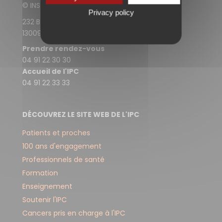
© INSTITUT PAOLI-CALMETTES
Privacy policy
232 Boulevard de Sainte-Marguerite
13009 Marseille
Prendre rendez-vous
04 91 22 30 30
Accueil de l'IPC
04 91 22 33 33
DÉCOUVREZ LE SITE WEB DE L'IPC
Patients et proches
100 ans d'engagement
Professionnels de santé
Formation
Enseignement
Soutenir l'IPC
Cancers pris en charge à l'IPC