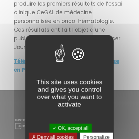
produire les premiers résultats de l’essai
clinique CeGAL de médecine
personnalisée en onco-hématologie.
Ces résultats ont fait l’objet d’une
publication dans la revue Blood Cancer
Journal.
Télécharger le communiqué de presse
en PDF
This site uses cookies
and gives you control
over what you want to
activate
✓ OK, accept all
✗ Deny all cookies
Personalize