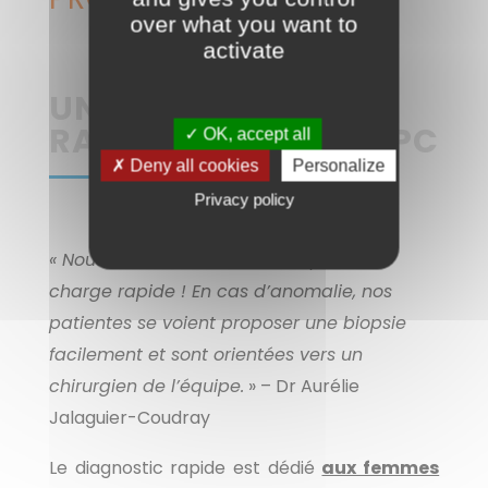
over what you want to
activate
UN DIAGNOSTIC
RAPIDE « SEIN » À L’IPC
✓ OK, accept all
✗ Deny all cookies
Personalize
Privacy policy
« Nous continuons d’offrir une prise en
charge rapide ! En cas d’anomalie, nos
patientes se voient proposer une biopsie
facilement et sont orientées vers un
chirurgien de l’équipe.
» – Dr Aurélie
Jalaguier-Coudray
Le diagnostic rapide est dédié
aux femmes