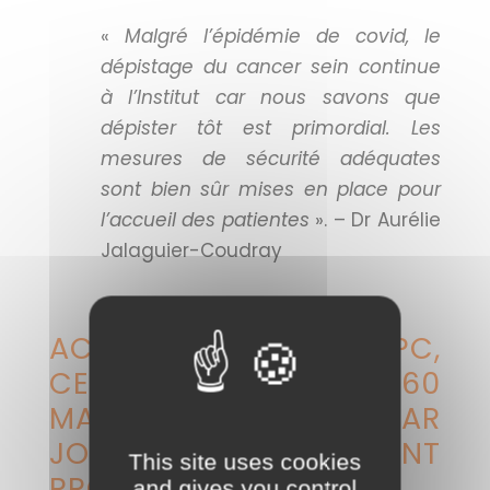
«
Malgré l’épidémie de covid, le
dépistage du cancer sein continue
à l’Institut car nous savons que
dépister tôt est primordial. Les
mesures de sécurité adéquates
sont bien sûr mises en place pour
l’accueil des patientes
». – Dr Aurélie
Jalaguier-Coudray
ACTUELLEMENT, À L’IPC,
CE SONT PLUS DE 60
MAMMOGRAPHIES PAR
JOUR QUI SONT
This site uses cookies
PROGRAMMÉES.
and gives you control