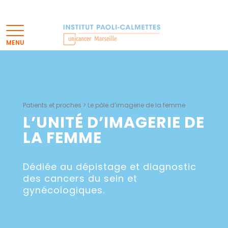
Patients et proches
>
Le pôle d’imagerie de la femme
L’UNITÉ D’IMAGERIE DE
LA FEMME
Dédiée au dépistage et diagnostic
des cancers du sein et
gynécologiques.