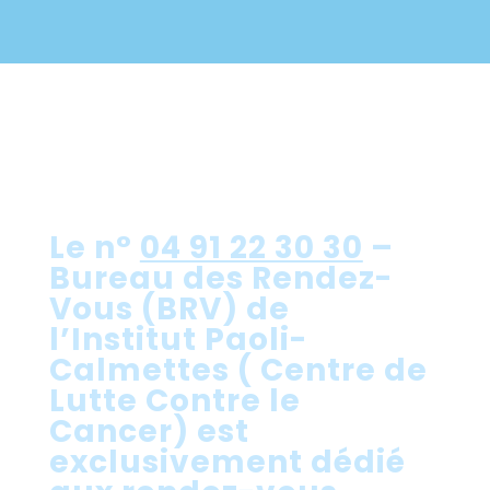
Le n°
04 91 22 30 30
–
Bureau des Rendez-
Vous (BRV) de
l’Institut Paoli-
Calmettes ( Centre de
Lutte Contre le
Cancer) est
exclusivement dédié