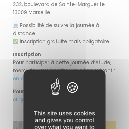
232, boulevard de Sainte-Marguerite
13009 Marseille
Possibilité de suivre la journée à
distance
Inscription gratuite mais obligatoire
Inscription
Pour participer à cette journée d’étude,
merci de vous inscrire via le lien suivant :
en cliquant ici
Pour suivre la journée à distance :
en
cliquant ici
This site uses cookies
and gives you control
over what you want to