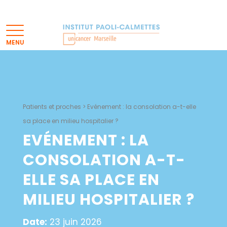
Patients et proches
>
Evénement : la consolation a-t-elle
sa place en milieu hospitalier ?
EVÉNEMENT : LA
CONSOLATION A-T-
ELLE SA PLACE EN
MILIEU HOSPITALIER ?
Date:
23 juin 2026