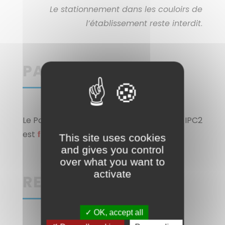
Le stationnement dans les couloirs de
l’établissement reste interdit
.
PARKING :
Le Parking situé en-dessous du batîment IPC2
est
fermé jusqu’au 31 août.
This site uses cookies
and gives you control
over what you want to
activate
RELAIS H :
✓ OK, accept all