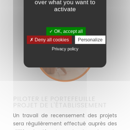
over what you want to
activate
✓ OK, accept all
✗ Deny all cookies
Personalize
Privacy policy
PILOTER LE PORTEFEUILLE
PROJET DE L'ÉTABLISSEMENT
Un travail de recensement des projets
sera régulièrement effectué auprès des