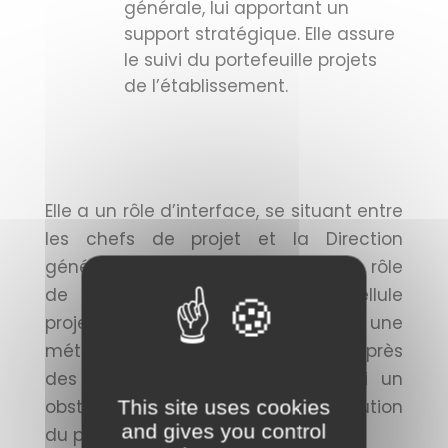
générale, lui apportant un
support stratégique. Elle assure
le suivi du portefeuille projets
de l’établissement.
Elle a un rôle d’interface, se situant entre
les chefs de projet et la Direction
générale. C’est en quelque sorte un rôle
de facilitateur qu’endosse la Cellule
projets ; elle intervient pour apporter une
méthodologie institutionnalisée auprès
des chefs de projet et alerter si un
obstacle empêchait la bonne évolution
This site uses cookies
and gives you control
du projet.