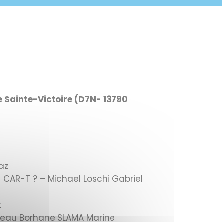
 Sainte-Victoire (D7N- 13790
iaz
 CAR-T ? – Michael Loschi Gabriel
t
ereau Borhane SLAMA Marine