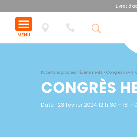
Livret d’a
Patients et proches
>
Événements
>
Congrès HEMATO
CONGRÈS H
Date :
23 février 2024 12 h 30
–
18 h 