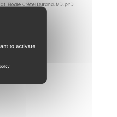
ati Elodie Crétel Durand, MD, phD
des experts !
ant to activate
policy