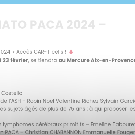
EMATO PACA 2024
​–
024 > Accès CAR-T cells !
i 23 février
, se tiendra
au Mercure Aix-en-Provence
 Costello
de l’ASH – Robin Noel Valentine Richez Sylvain Garc
 sujets âgés de plus de 75 ans : à qui proposer les
s lymphomes cérébraux primitifs – Emeline Taboure
région PACA – Christian CHABANNON Emmanuelle Foug