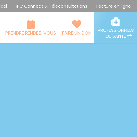
ical
IPC Connect & Téléconsultations
Facture en ligne
PROFESSIONNELS
PRENDRE RENDEZ-VOUS
FAIRE UN DON
DE SANTÉ
4