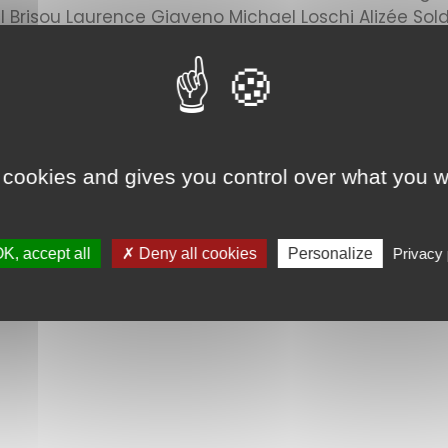
 Brisou Laurence Giaveno Michael Loschi Alizée Sold
gatoire !
assister au congrès et échanger avec l’ensemble 
 cookies and gives you control over what you w
K, accept all
✗ Deny all cookies
Personalize
Privacy 