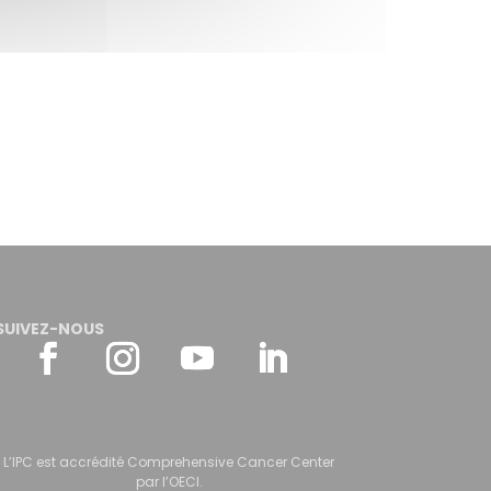
SUIVEZ-NOUS
L’IPC est accrédité Comprehensive Cancer Center
par l’OECI.