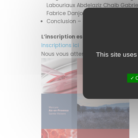
Labouriaux Abdelaziz Chaib Gabriel
Fabrice Danjou
Conclusion – Gabriel Brisou
L’inscription est gratuite mais obli
Inscriptions ici
Nous vous attendons nombreux pour 
This site uses
✓ O