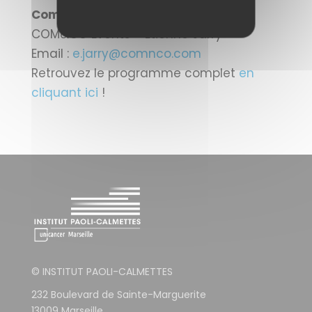
Comment s’inscrire ?
COM&CO Events – Étienne Jarry
Email :
e.jarry@comnco.com
Retrouvez le programme complet
en
cliquant ici
!
© INSTITUT PAOLI-CALMETTES
232 Boulevard de Sainte-Marguerite
13009 Marseille