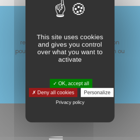
CONTACTEZ-NOUS
Contactez le département de la
This site uses cookies
recherche clinique et de l'innovation
and gives you control
pour toutes demandes d'information ou
over what you want to
activate
de participation :
Je prends contact
✓ OK, accept all
✗ Deny all cookies
Personalize
Privacy policy