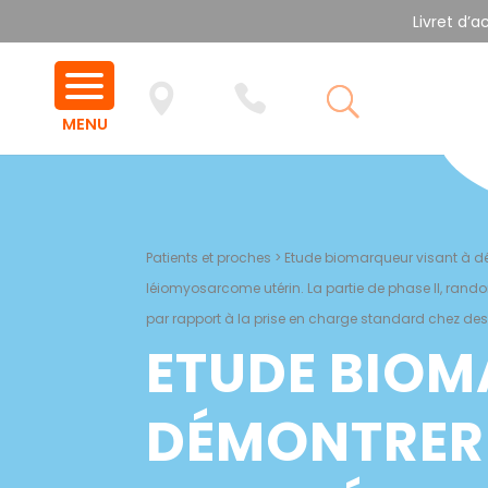
Livret d’a
Patients et proches
>
Etude biomarqueur visant à dém
léiomyosarcome utérin. La partie de phase II, rando
par rapport à la prise en charge standard chez de
ETUDE BIOM
DÉMONTRER 