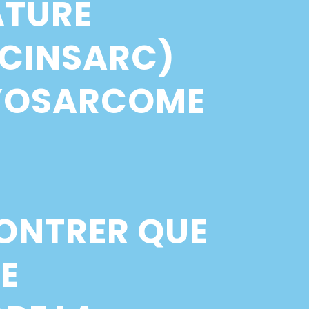
NATURE
(CINSARC)
MYOSARCOME
ONTRER QUE
IE