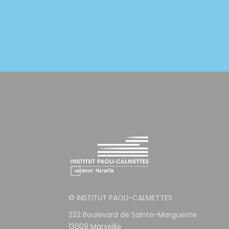
© INSTITUT PAOLI-CALMETTES
232 Boulevard de Sainte-Marguerite
13009 Marseille