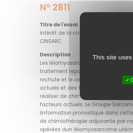
N° 2811
Titre de l'essai
:
Intérêt de la chimiothérapie adjuva
CINSARC
Description
:
This site uses
Les léiomyosarcomes utérins sont un
traitement repose sur la chirurgie. 
rechute et le décès qui en découle 
✓ O
actuels et des facteurs prédictifs 
réaliser de chimiothérapie, alors qu
facteurs actuels. Le Groupe Sarcome
linformation pronostique dans cette
de chimiothérapie adjuvante par ra
opérées dun léiomyosarcome utérin 