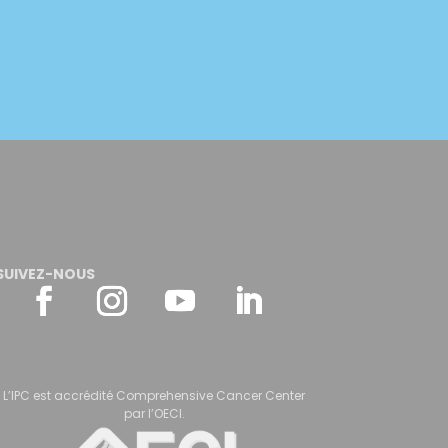
SUIVEZ-NOUS
L’IPC est accrédité Comprehensive Cancer Center
par l’OECI.