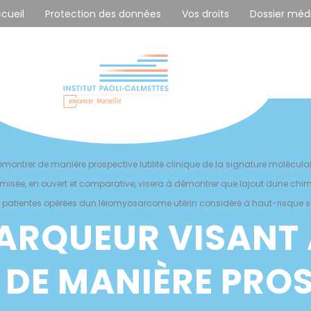
ccueil
Protection des données
Vos droits
Dossier méd
ontrer de manière prospective lutilité clinique de la signature molécula
misée, en ouvert et comparative, visera à démontrer que lajout dune chi
s patientes opérées dun léiomyosarcome utérin considéré à haut-risque s
ARQUEUR VISANT
DE MANIÈRE PROS