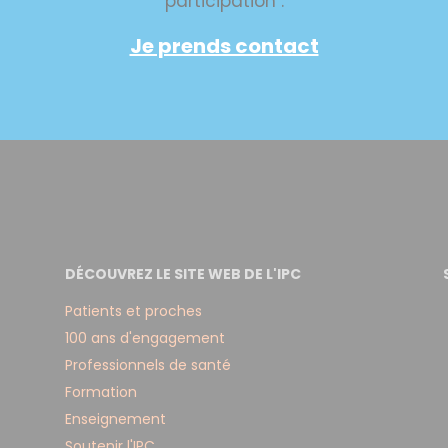
participation :
Je prends contact
DÉCOUVREZ LE SITE WEB DE L'IPC
Patients et proches
100 ans d'engagement
Professionnels de santé
Formation
Enseignement
Soutenir l'IPC