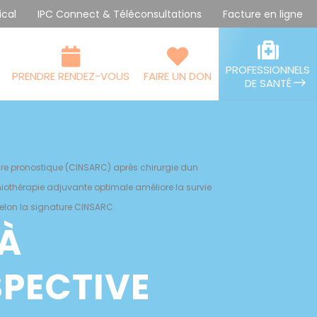
ical
IPC Connect & Téléconsultations
Facture en ligne
PROFESSIONNELS
PRENDRE RENDEZ-VOUS
FAIRE UN DON
DE SANTÉ
ire pronostique (CINSARC) après chirurgie dun
miothérapie adjuvante optimale améliore la survie
elon la signature CINSARC.
 À
PECTIVE