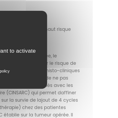
e utérin localisé à haut risque
ant to activate
as de forme localisée, le
ire visant à diminuer le risque de
cteurs pronostiques histo-cliniques
policy
de standard est donc de ne pas
 peuvent être identifiés avec les
re (CINSARC) qui permet daffiner
ur la survie de lajout de 4 cycles
thérapie) chez des patientes
établie sur la tumeur opérée. Il