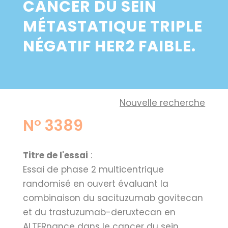
CANCER DU SEIN
MÉTASTATIQUE TRIPLE
NÉGATIF HER2 FAIBLE.
Nouvelle recherche
N° 3389
Titre de l'essai
:
Essai de phase 2 multicentrique
randomisé en ouvert évaluant la
combinaison du sacituzumab govitecan
et du trastuzumab-deruxtecan en
ALTERnance dans le cancer du sein