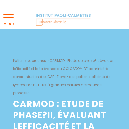
Patients et proches
>
CARMOD : Etude de phase?II, évaluant
lefficacité et la tolérance du GOLCADOMIDE administré
après linfusion des CAR-T chez des patients atteints de
lymphome B diffus à grandes cellules de mauvais
pronostic
CARMOD : ETUDE DE
PHASE?II, ÉVALUANT
LEFFICACITÉ ET LA