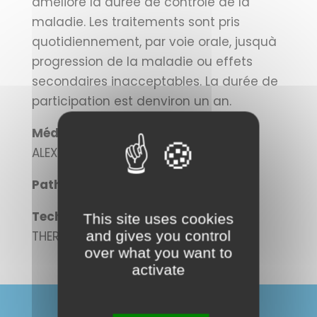
améliore la durée de contrôle de la
maladie. Les traitements sont pris
quotidiennement, par voie orale, jusquà
progression de la maladie ou effets
secondaires inacceptables. La durée de
participation est denviron un an.
Médecin investigateur :
ALEXANDRE TASSIN DE NONNEVILLE (DR)
Pathologies concernées :
Technologie utilisée :
This site uses cookies
and gives you control
THERAPEUTIQUE CIBLEE
over what you want to
activate
CONTACTEZ-NOUS