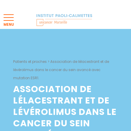
Patients et proches
>
Association de lélacestrant et de
lévérolimus dans le cancer du sein avancé avec
mutation ESR1.
ASSOCIATION DE
LÉLACESTRANT ET DE
LÉVÉROLIMUS DANS LE
CANCER DU SEIN