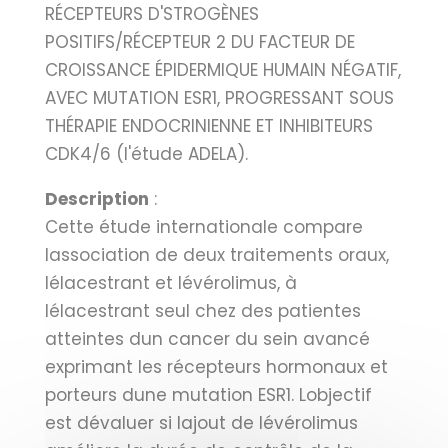
RÉCEPTEURS D'STROGÈNES
POSITIFS/RÉCEPTEUR 2 DU FACTEUR DE
CROISSANCE ÉPIDERMIQUE HUMAIN NÉGATIF,
AVEC MUTATION ESR1, PROGRESSANT SOUS
THÉRAPIE ENDOCRINIENNE ET INHIBITEURS
CDK4/6 (l'étude ADELA).
Description
:
Cette étude internationale compare
lassociation de deux traitements oraux,
lélacestrant et lévérolimus, à
lélacestrant seul chez des patientes
atteintes dun cancer du sein avancé
exprimant les récepteurs hormonaux et
porteurs dune mutation ESR1. Lobjectif
est dévaluer si lajout de lévérolimus