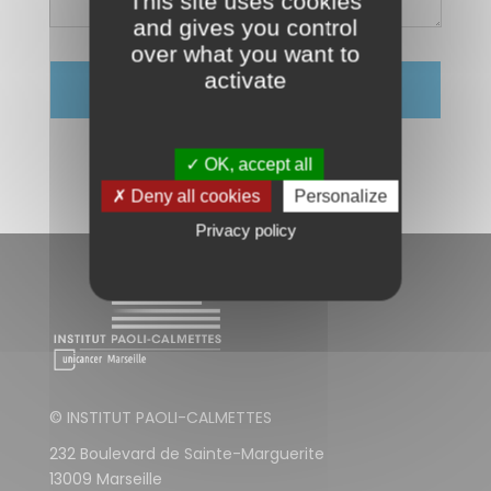
This site uses cookies
and gives you control
over what you want to
activate
✓ OK, accept all
✗ Deny all cookies
Personalize
Privacy policy
© INSTITUT PAOLI-CALMETTES
232 Boulevard de Sainte-Marguerite
13009 Marseille