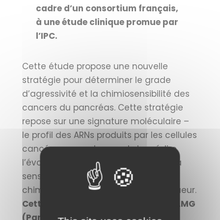
cadre d’un consortium français,
à une étude clinique promue par
l’IPC.
Cette étude propose une nouvelle
stratégie pour déterminer le grade
d’agressivité et la chimiosensibilité des
cancers du pancréas. Cette stratégie
repose sur une signature moléculaire –
le profil des ARNs produits par les cellules
cancéreuses – et permet de prédire
l’évolution de la maladie ainsi que sa
sensibilité au protocole de
chimiothérapie actuellement en vigueur.
Cette nouvelle signature appelée PAMG
(Pancreatic adenocarcinoma