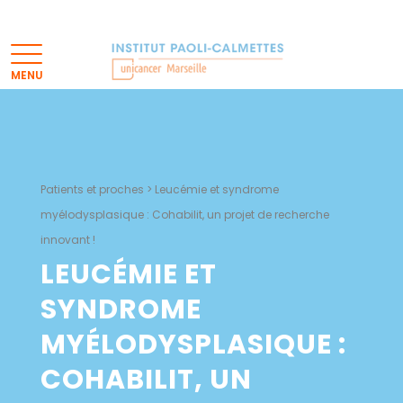
Patients et proches
>
Leucémie et syndrome
myélodysplasique : Cohabilit, un projet de recherche
innovant !
LEUCÉMIE ET
SYNDROME
MYÉLODYSPLASIQUE :
COHABILIT, UN