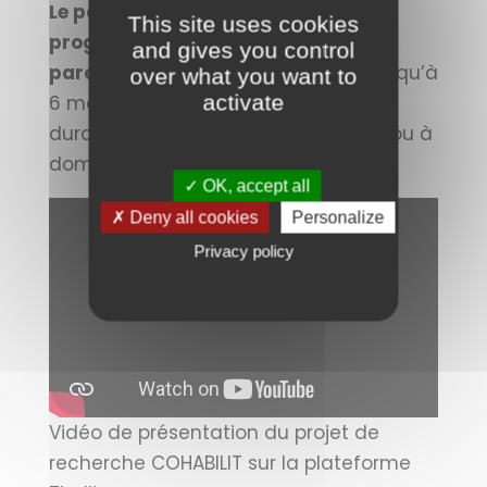
Le patient pourra bénéficier du
This site uses cookies
programme tout au long de son
and gives you control
parcours de soins
, du diagnostic jusqu’à
over what you want to
activate
6 mois post-traitement, que ce soit
durant ses phases d’hospitalisation ou à
domicile.
✓ OK, accept all
✗ Deny all cookies
Personalize
Privacy policy
Vidéo de présentation du projet de
recherche COHABILIT sur la plateforme