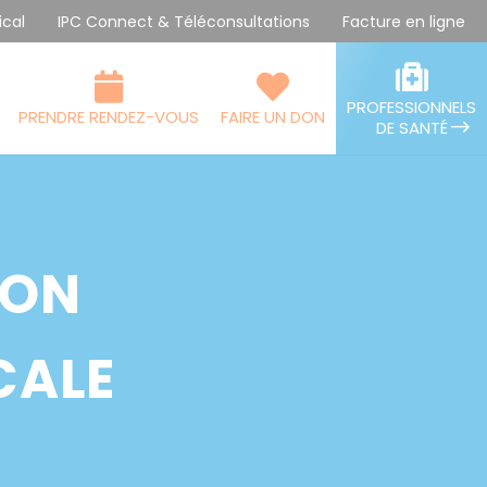
ical
IPC Connect & Téléconsultations
Facture en ligne
PROFESSIONNELS
PRENDRE RENDEZ-VOUS
FAIRE UN DON
DE SANTÉ
ION
CALE