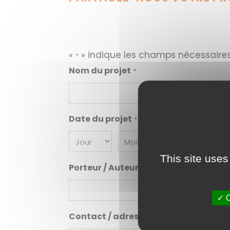
«
» indique les champs nécessaire
*
Nom du projet
*
Date du projet
*
Jour
Mois
Année
This site uses
Porteur / Auteur du projet
*
✓ O
Contact / adresse électronique / num