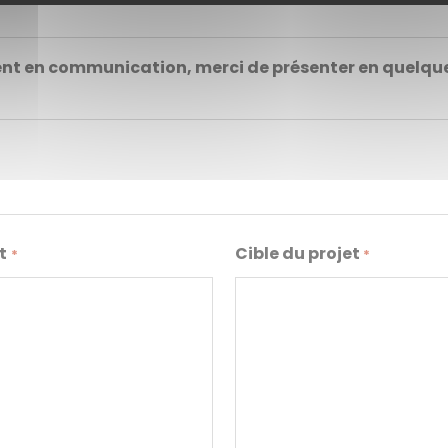
 en communication, merci de présenter en quelques 
t
Cible du projet
*
*