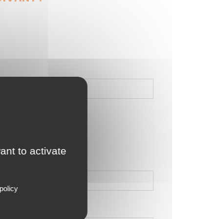
e communication)
*
née
ant to activate
s
policy