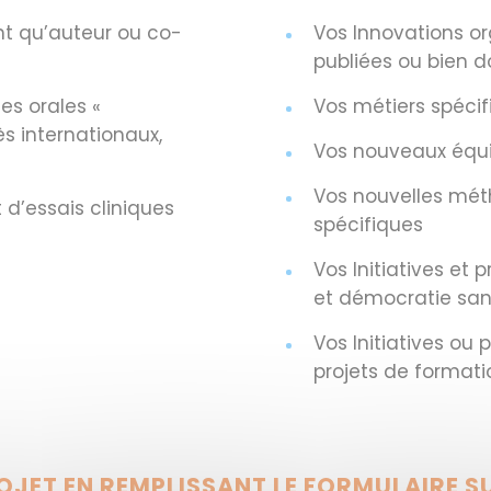
nt qu’auteur ou co-
Vos Innovations o
publiées ou bien
es orales «
Vos métiers spécifi
s internationaux,
Vos nouveaux équ
Vos nouvelles mét
 d’essais cliniques
spécifiques
Vos Initiatives et
et démocratie sani
Vos Initiatives ou 
projets de formati
ET EN REMPLISSANT LE FORMULAIRE SU