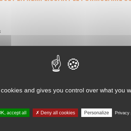
s
Deadline (Date limite d
Jour
Mois
An
 cookies and gives you control over what you w
Co-porteurs / Co-auteur
K, accept all
✗ Deny all cookies
Personalize
Privacy 
éro de téléphone d’un référent projet
*