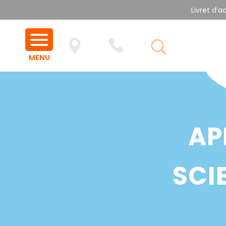
Livret d’a
AP
SCI