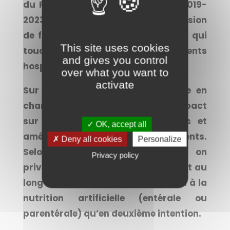
du Plan National Nutrition Santé 2019-
2023. Ce rendez-vous sera l’occasion
de faire un point sur la dénutrition qui
This site uses cookies
touche 40 % de nos patients
and gives you control
hospitalisés.
over what you want to
activate
Sur le plan nutritionnel, une prise en
charge précoce présente un réel impact
sur la tolérance aux traitements et
✓ OK, accept all
améliore le pronostic chez les patients.
✗ Deny all cookies
Personalize
Selon les sociétés savantes, on
Privacy policy
privilégiera l’alimentation orale tout au
long du traitement ; on ne recourra à la
nutrition artificielle (entérale ou
parentérale) qu’en deuxième intention.