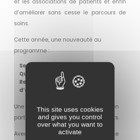
et les associations de patients et enfin
d’améliorer sans cesse le parcours de
soins.
Cette année, une nouveauté au
programme :
Sexualité et greffe avec Laurence
Quarez et Yolande Arnault
Rebond : point sur le programme
d’oncocoaching
Une journée qui promet d’être riche en
This site uses cookies
and gives you control
partage et en témoignages inspirants.
over what you want to
activate
Avec la participation active du service