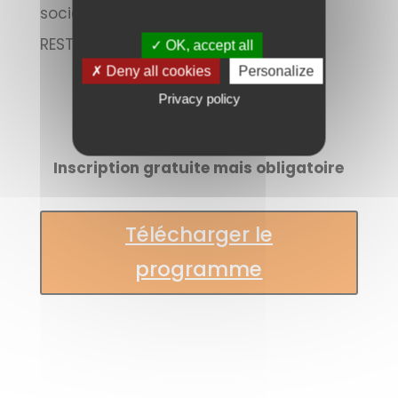
social de l’IPC et de l’association
RESTART.
✓ OK, accept all
✗ Deny all cookies
Personalize
Pour vous inscrire :
Privacy policy
ejarry@comnco.com
Inscription gratuite mais obligatoire
Télécharger le
programme