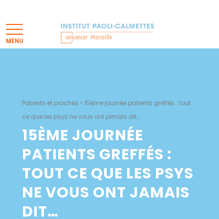
Patients et proches
>
15ème journée patients greffés : tout
ce que les psys ne vous ont jamais dit…
15ÈME JOURNÉE
PATIENTS GREFFÉS :
TOUT CE QUE LES PSYS
NE VOUS ONT JAMAIS
DIT…